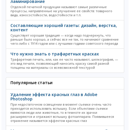
ламинирование
Отделкой печатной продукции называют самые различные
процессы, направленные на улучшение ее свойств: товарного
вида, износостойкости, водостойкости и т.п.
Составляющие хорошей газеты: дизайн, верстка,
контент
Существует хорошая традиция — когда надо подчеркнуть, что
раньше было хорошо, а сейчас все не так, то начинают сравнение
чего-либо с 1914 годом или с лучшими годами советского периода
Что нужно знать о трафаретных красках
Трафаретная печать, или, как ее часто называют, шелкография, —
это вид печати, позволяющий наносить краску самой разной
толщины на материалы со всевозможной текстурой
Популярные статьи
Удаление эффекта красных глаз в Adobe
Photoshop
При недостаточном освещении в момент съемки очень часто
приходится использовать вспышку. Если объектами съемки
являются люди или животные, то в темноте их зрачки
расширяются и отражают вспышку фотоаппарата. Появившееся
отражение называется эффектом красных глаз