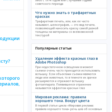
либо с 1914 годом или с лучшими годами
советского периода
Что нужно знать о трафаретных
красках
Трафаретная печать, или, как ее часто
называют, шелкография, — это вид печати,
позволяющий наносить краску самой разной
толщины на материалы со всевозможной
текстурой
родукции
Популярные статьи
Удаление эффекта красных глаз в
сту?
Adobe Photoshop
При недостаточном освещении в момент
съемки очень часто приходится использовать
вспышку. Если объектами съемки являются
которого
люди или животные, то в темноте их зрачки
расширяются и отражают вспышку
ериалов,
фотоаппарата. Появившееся отражение
называется эффектом красных глаз
Мировая реклама: правила
хорошего тона. Вокруг цвета
В первой статье цикла «Мировая реклама:
правила хорошего тона» речь шла об основных