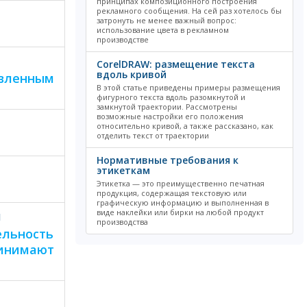
принципах композиционного построения
рекламного сообщения. На сей раз хотелось бы
затронуть не менее важный вопрос:
использование цвета в рекламном
производстве
CorelDRAW: размещение текста
вдоль кривой
вленным
В этой статье приведены примеры размещения
фигурного текста вдоль разомкнутой и
замкнутой траектории. Рассмотрены
возможные настройки его положения
относительно кривой, а также рассказано, как
отделить текст от траектории
Нормативные требования к
этикеткам
Этикетка — это преимущественно печатная
продукция, содержащая текстовую или
графическую информацию и выполненная в
виде наклейки или бирки на любой продукт
й
производства
ельность
ринимают