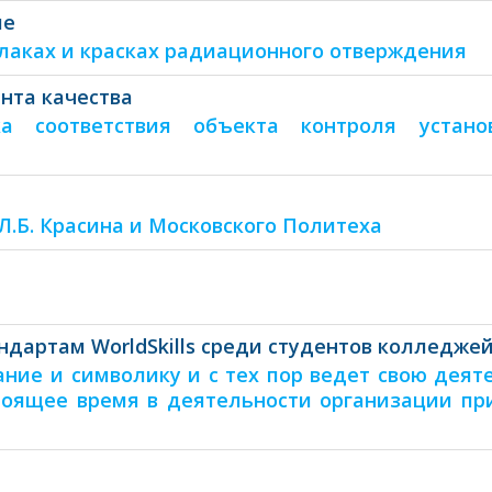
ие
лаках и красках радиационного отверждения
нта качества
 соответствия объекта конт­роля устано
Л.Б. Красина и Московского Политеха
андартам WorldSkills среди студентов колледже
ание и символику и с тех пор ведет свою деят
настоящее время в деятельности организации п