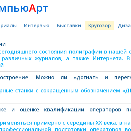
мпью
А
рт
ериалы
Интервью
Выставки
Кругозор
Диза
ии
егодняшнего состояния полиграфии в нашей с
 различных журналов, а также Интернета. 
ий
ностроение. Можно ли «догнать и перег
арные станки с сокращенным обозначением «Д
вке и оценке квалификации операторов пе
рименяться примерно с середины XX века, в н
рофессиональной подготовки операторов во