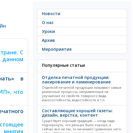
Новости
О нас
йн
Уроки
Архив
Мероприятия
тране. С
В данном
Популярные статьи
Отделка печатной продукции:
нать» в
лакирование и ламинирование
Отделкой печатной продукции называют самые
ИП», что
различные процессы, направленные на
улучшение ее свойств: товарного вида,
износостойкости, водостойкости и т.п.
чатного
Составляющие хорошей газеты:
дизайн, верстка, контент
Существует хорошая традиция — когда надо
астоящее
подчеркнуть, что раньше было хорошо, а
сейчас все не так, то начинают сравнение чего-
 многих