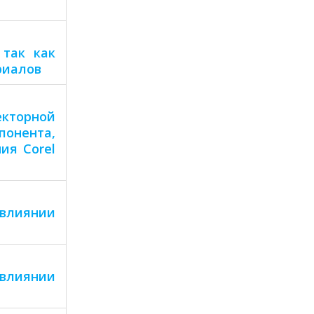
 так как
риалов
кторной
понента,
ия Corel
 влиянии
 влиянии