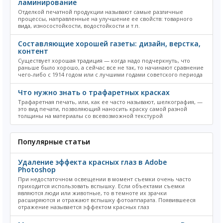
ламинирование
Отделкой печатной продукции называют самые различные
процессы, направленные на улучшение ее свойств: товарного
вида, износостойкости, водостойкости и т.п.
Составляющие хорошей газеты: дизайн, верстка,
контент
Существует хорошая традиция — когда надо подчеркнуть, что
раньше было хорошо, а сейчас все не так, то начинают сравнение
чего-либо с 1914 годом или с лучшими годами советского периода
Что нужно знать о трафаретных красках
Трафаретная печать, или, как ее часто называют, шелкография, —
это вид печати, позволяющий наносить краску самой разной
толщины на материалы со всевозможной текстурой
Популярные статьи
Удаление эффекта красных глаз в Adobe
Photoshop
При недостаточном освещении в момент съемки очень часто
приходится использовать вспышку. Если объектами съемки
являются люди или животные, то в темноте их зрачки
расширяются и отражают вспышку фотоаппарата. Появившееся
отражение называется эффектом красных глаз