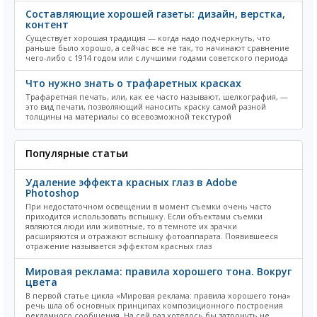
Составляющие хорошей газеты: дизайн, верстка,
контент
Существует хорошая традиция — когда надо подчеркнуть, что
раньше было хорошо, а сейчас все не так, то начинают сравнение
чего-либо с 1914 годом или с лучшими годами советского периода
Что нужно знать о трафаретных красках
Трафаретная печать, или, как ее часто называют, шелкография, —
это вид печати, позволяющий наносить краску самой разной
толщины на материалы со всевозможной текстурой
Популярные статьи
Удаление эффекта красных глаз в Adobe
Photoshop
При недостаточном освещении в момент съемки очень часто
приходится использовать вспышку. Если объектами съемки
являются люди или животные, то в темноте их зрачки
расширяются и отражают вспышку фотоаппарата. Появившееся
отражение называется эффектом красных глаз
Мировая реклама: правила хорошего тона. Вокруг
цвета
В первой статье цикла «Мировая реклама: правила хорошего тона»
речь шла об основных принципах композиционного построения
рекламного сообщения. На сей раз хотелось бы затронуть не