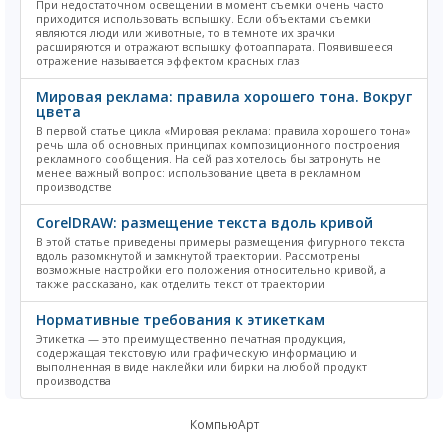
При недостаточном освещении в момент съемки очень часто
приходится использовать вспышку. Если объектами съемки
являются люди или животные, то в темноте их зрачки
расширяются и отражают вспышку фотоаппарата. Появившееся
отражение называется эффектом красных глаз
Мировая реклама: правила хорошего тона. Вокруг
цвета
В первой статье цикла «Мировая реклама: правила хорошего тона»
речь шла об основных принципах композиционного построения
рекламного сообщения. На сей раз хотелось бы затронуть не
менее важный вопрос: использование цвета в рекламном
производстве
CorelDRAW: размещение текста вдоль кривой
В этой статье приведены примеры размещения фигурного текста
вдоль разомкнутой и замкнутой траектории. Рассмотрены
возможные настройки его положения относительно кривой, а
также рассказано, как отделить текст от траектории
Нормативные требования к этикеткам
Этикетка — это преимущественно печатная продукция,
содержащая текстовую или графическую информацию и
выполненная в виде наклейки или бирки на любой продукт
производства
КомпьюАрт