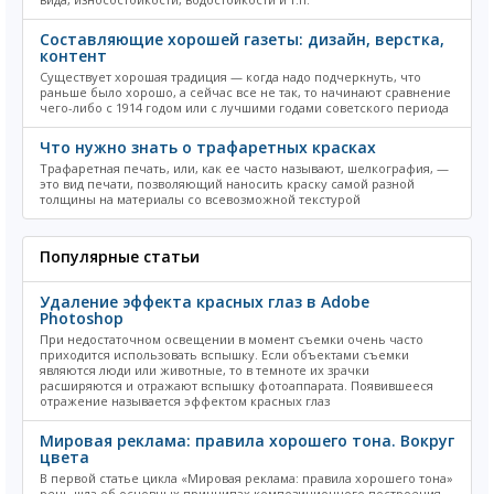
Составляющие хорошей газеты: дизайн, верстка,
контент
Существует хорошая традиция — когда надо подчеркнуть, что
раньше было хорошо, а сейчас все не так, то начинают сравнение
чего-либо с 1914 годом или с лучшими годами советского периода
Что нужно знать о трафаретных красках
Трафаретная печать, или, как ее часто называют, шелкография, —
это вид печати, позволяющий наносить краску самой разной
толщины на материалы со всевозможной текстурой
Популярные статьи
Удаление эффекта красных глаз в Adobe
Photoshop
При недостаточном освещении в момент съемки очень часто
приходится использовать вспышку. Если объектами съемки
являются люди или животные, то в темноте их зрачки
расширяются и отражают вспышку фотоаппарата. Появившееся
отражение называется эффектом красных глаз
Мировая реклама: правила хорошего тона. Вокруг
цвета
В первой статье цикла «Мировая реклама: правила хорошего тона»
речь шла об основных принципах композиционного построения