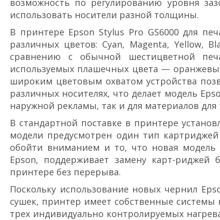
возможность по регулированию уровня зазо
использовать носители разной толщины.
В принтере Epson Stylus Pro GS6000 для пе
различных цветов: Cyan, Magenta, Yellow, Bla
сравнению с обычной шестицветной печ
используемых плашечных цвета — оранжевый 
широким цветовым охватом устройства позво
различных носителях, что делает модель Eps
наружной рекламы, так и для материалов для 
В стандартной поставке в принтере установ
модели предусмотрен один тип картриджей
обойти вниманием и то, что новая модель 
Epson, поддерживает замену карт-риджей б
принтере без перерыва.
Поскольку использование новых чернил Eps
сушек, принтер имеет собственные системы н
трех индивидуально контролируемых нагрева