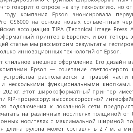
что говорит о спросе на эту технологию, но о
8 году компания Epson анонсировала перв
Pro GS6000 на основе новых сольвентных чер
кая ассоциация TIPA (Technical Image Press As
форматный принтер в Европе», и вот теперь 
щей статье мы рассмотрим результаты тестиро
колько инновационных технологий от Epson.
ет стильное внешнее оформление. Его дизайн 
компании Epson — сочетание светло-серого 
 устройства располагается в правой части 
 и несколькими функциональными кнопками.
 — 202 кг. Этот широкоформатный принтер имее
 RIP-процессору: высокоскоростной интерфейс
ля подключения к локальной сети предприят
чатать на различных носителях толщиной от 0
лонных носителях с максимальной шириной по
я длина рулона может составлять 2,7 м, а м