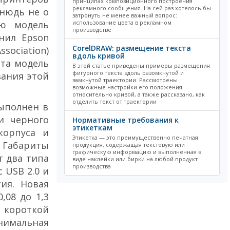
принципах композиционного построения
рекламного сообщения. На сей раз хотелось бы
тнюдь не о
затронуть не менее важный вопрос:
ую модель
использование цвета в рекламном
производстве
нил Epson
CorelDRAW: размещение текста
sociation)
вдоль кривой
эта модель
В этой статье приведены примеры размещения
фигурного текста вдоль разомкнутой и
вания этой
замкнутой траектории. Рассмотрены
возможные настройки его положения
относительно кривой, а также рассказано, как
отделить текст от траектории
выполнен в
и черного
Нормативные требования к
этикеткам
корпуса и
Этикетка — это преимущественно печатная
 Габариты
продукция, содержащая текстовую или
графическую информацию и выполненная в
т два типа
виде наклейки или бирки на любой продукт
производства
 USB 2.0 и
ия. Новая
,08 до 1,3
 короткой
инимальная