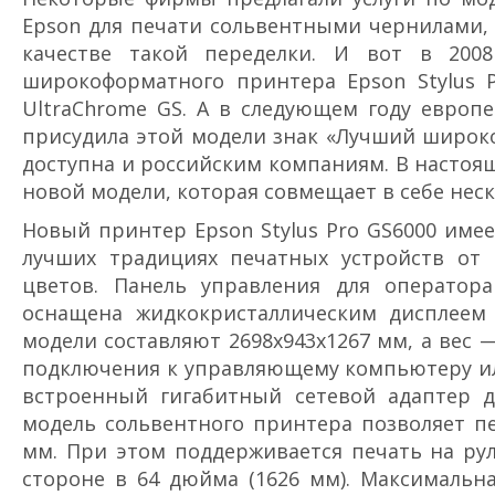
Epson для печати сольвентными чернилами, 
качестве такой переделки. И вот в 200
широкоформатного принтера Epson Stylus 
UltraChrome GS. А в следующем году европейс
присудила этой модели знак «Лучший широко
доступна и российским компаниям. В настоя
новой модели, которая совмещает в себе нес
Новый принтер Epson Stylus Pro GS6000 име
лучших традициях печатных устройств от 
цветов. Панель управления для оператора
оснащена жидкокристаллическим дисплеем
модели составляют 2698x943x1267 мм, а вес
подключения к управляющему компьютеру или
встроенный гигабитный сетевой адаптер д
модель сольвентного принтера позволяет пе
мм. При этом поддерживается печать на ру
стороне в 64 дюйма (1626 мм). Максимальна