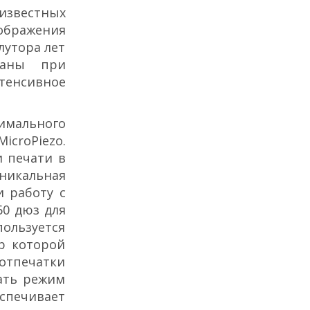
известных
ображения
лутора лет
ваны при
тенсивное
тимального
icroPiezo.
и печати в
никальная
 работу с
60 дюз для
ользуется
р которой
 отпечатки
ать режим
спечивает