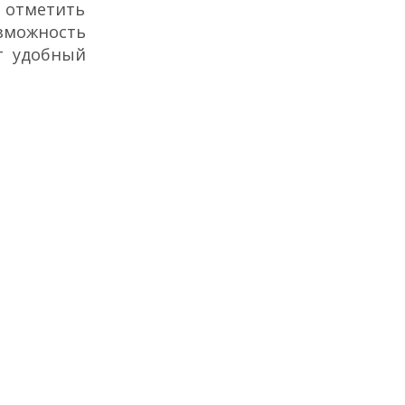
т отметить
зможность
т удобный