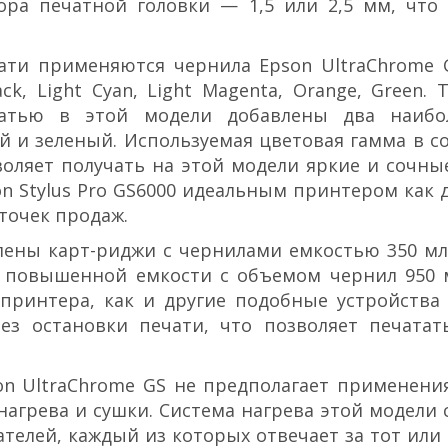
ра печатной головки — 1,5 или 2,5 мм, что 
чати применяются чернила Epson UltraChrome
ck, Light Cyan, Light Magenta, Orange, Green. 
атью в этой модели добавлены два наибо
и зеленый. Используемая цветовая гамма в с
ляет получать на этой модели яркие и сочны
on Stylus Pro GS6000 идеальным принтером как 
точек продаж.
лены карт-риджи с чернилами емкостью 350 мл
 повышенной емкости с объемом чернил 950 м
принтера, как и другие подобные устройства
ез остановки печати, что позволяет печатат
on UltraChrome GS не предполагает применени
агрева и сушки. Система нагрева этой модели 
телей, каждый из которых отвечает за тот или