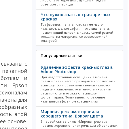
либо с 1914 годом или с лучшими годами
советского периода
Что нужно знать о трафаретных
красках
Трафаретная печать, или, как ее часто
называют, шелкография, — это вид печати,
позволяющий наносить краску самой разной
толщины на материалы со всевозможной
текстурой
Популярные статьи
 связаны с
Удаление эффекта красных глаз в
й печатной
Adobe Photoshop
аботкам и
При недостаточном освещении в момент
съемки очень часто приходится использовать
ати Epson
вспышку. Если объектами съемки являются
люди или животные, то в темноте их зрачки
ссионалам
расширяются и отражают вспышку
фотоаппарата. Появившееся отражение
начена для
называется эффектом красных глаз
ообразных
Мировая реклама: правила
ость этой
хорошего тона. Вокруг цвета
ее основе.
В первой статье цикла «Мировая реклама:
правила хорошего тона» речь шла об основных
принтеров