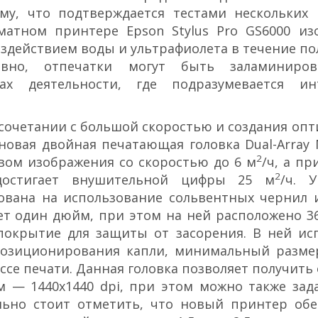
у, что подтверждается тестами нескольких 
атном принтере Epson Stylus Pro GS6000 из
оздействием воды и ультрафиолета в течение по
ловно, отпечатки могут быть заламиниро
х деятельности, где подразумевается ин
 сочетании с большой скоростью и создания оп
овая двойная печатающая головка Dual-Array M
2
вом изображения со скоростью до 6 м
/ч, а пр
2
 достигает внушительной цифры 25 м
/ч. У
вана на использование сольвентных чернил и
т один дюйм, при этом на ней расположено 3
покрытие для защиты от засорения. В ней исп
 позиционирования капли, минимальный разме
ессе печати. Данная головка позволяет получить
м — 1440x1440 dpi, при этом можно также зад
льно стоит отметить, что новый принтер обе