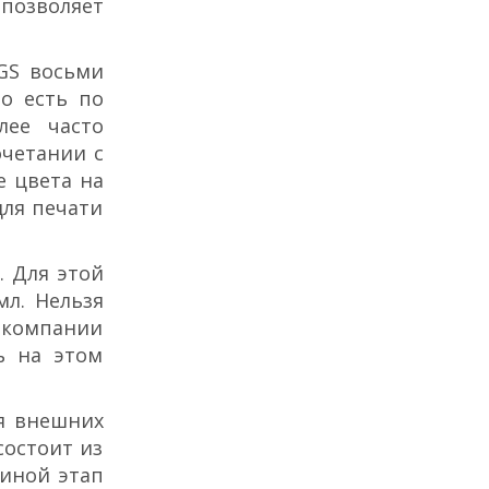
позволяет
 GS восьми
То есть по
лее часто
очетании с
е цвета на
для печати
. Для этой
л. Нельзя
 компании
ь на этом
я внешних
состоит из
 иной этап