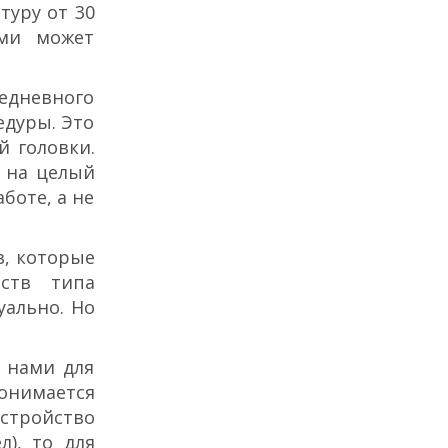
туру от 30
ами может
жедневного
едуры. Это
й головки.
т на целый
боте, а не
в, которые
ств типа
уально. Но
 нами для
онимается
стройство
), то для