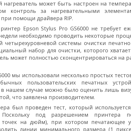
ый нагреватель может быть настроен на темпера
ом контроль за нагревательными элемент
и при помощи драйвера RIP.
ринтер Epson Stylus Pro GS6000 не требует е
е недели необходимо проводить некоторые проц
й четырехуровневой системы очистки печатно
ециальный набор для очистки, которого хватае
тель может полностью сконцентрироваться на ра
S6000 мы использовали несколько простых тесто
ычных пользовательских печатных устрой
 в нашем случае можно было оценить лишь виз
той, что заявлена производителем.
ера был проведен тест, который используется
. Поскольку под разрешением принтера п
 точек на дюйм), при котором печатающее у
одить линии минимального размера (1 пиксел