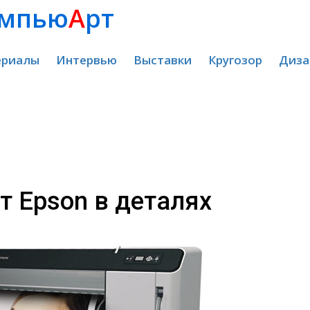
мпью
А
рт
ериалы
Интервью
Выставки
Кругозор
Диза
т Epson в деталях