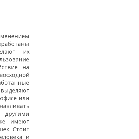
именением
работаны
елают их
льзование
йствие на
восходной
аботанные
 выделяют
 офисе или
анавливать
с другими
кже имеют
шек. Стоит
еловека и