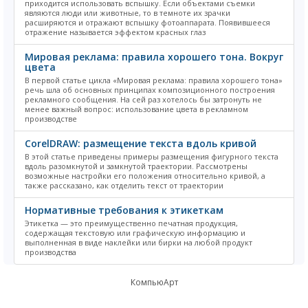
приходится использовать вспышку. Если объектами съемки
являются люди или животные, то в темноте их зрачки
расширяются и отражают вспышку фотоаппарата. Появившееся
отражение называется эффектом красных глаз
Мировая реклама: правила хорошего тона. Вокруг
цвета
В первой статье цикла «Мировая реклама: правила хорошего тона»
речь шла об основных принципах композиционного построения
рекламного сообщения. На сей раз хотелось бы затронуть не
менее важный вопрос: использование цвета в рекламном
производстве
CorelDRAW: размещение текста вдоль кривой
В этой статье приведены примеры размещения фигурного текста
вдоль разомкнутой и замкнутой траектории. Рассмотрены
возможные настройки его положения относительно кривой, а
также рассказано, как отделить текст от траектории
Нормативные требования к этикеткам
Этикетка — это преимущественно печатная продукция,
содержащая текстовую или графическую информацию и
выполненная в виде наклейки или бирки на любой продукт
производства
КомпьюАрт