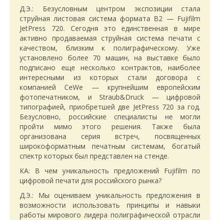
Д.Э.: Безусловным центром экспозиции стала
струйная листовая система формата В2 — Fujifilm
JetPress 720. Сегодня это единственная в мире
активно продаваемая струйная система печати с
качеством, близким к полиграфическому. Уже
установлено более 70 машин, на выставке было
подписано еще несколько контрактов, наиболее
интересными из которых стали договора с
компанией CeWe — крупнейшим европейским
фотопечатником, и Straub&Druck — цифровой
типографией, приобретшей две JetPress 720 за год.
Безусловно, российские специалисты не могли
пройти мимо этого решения. Также была
организована серия встреч, посвященных
широкоформатным печатным системам, богатый
спектр которых был представлен на стенде.
КА: В чем уникальность предложений Fujifilm по
цифровой печати для российского рынка?
Д.Э.: Мы оцениваем уникальность предложения в
возможности использовать принципы и навыки
работы мирового лидера полиграфической отрасли