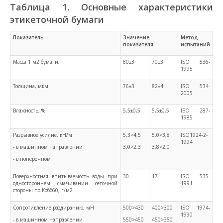
Таблица 1. Основные характеристики
этикеточной бумаги
Показатель
Значение
Метод
показателя
испытаний
Масса 1 м2 бумаги, г
80±3
70±3
ISO 536-
1995
Толщина, мкм
76±3
82±4
ISO 534-
2005
Влажность, %
5,5±0,5
5,5±0,5
ISO 287-
1985
Разрывное усилие, кН/м:
5,3>4,5
5,0>3,8
ISO1924-2-
1994
- в машинном направлении
3,0>2,3
3,8>2,0
- в поперечном
Поверхностная впитываемость воды при
30
17
ISO 535-
одностороннем смачивании сеточной
1991
стороны по Кобб60, г/м2
Сопротивление раздиранию, мН
500>430
400>300
ISO 1974-
1990
- в машинном направлении
550>450
450>350