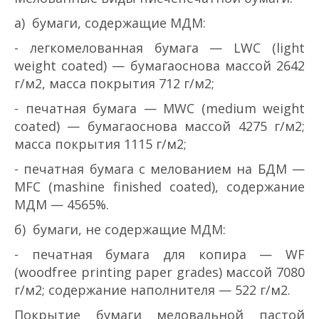
а) бумаги, содержащие МДМ:
- легкомелованная бумага — LWC (light
weight coated) — бумага­основа массой 26­42
г/м2, масса покрытия 7­12 г/м2;
- печатная бумага — MWC (medium weight
coated) — бумага­основа массой 42­75 г/м2;
масса покрытия 11­15 г/м2;
- печатная бумага с мелованием на БДМ —
MFC (mashine finished coated), содержание
МДМ — 45­65%.
б) бумаги, не содержащие МДМ:
- печатная бумага для копира — WF
(woodfree printing paper grades) массой 70­80
г/м2; содержание наполнителя — 5­22 г/м2.
Покрытие бумаги меловальной пастой