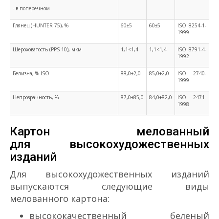
- в поперечном
Глянец (HUNTER 75), %
60±5
60±5
ISO 8254-1-
1999
Шероховатость (PPS 10), мкм
1,1<1,4
1,1<1,4
ISO 8791-4-
1992
Белизна, % ISO
88,0±2,0
85,0±2,0
ISO 2740-
1999
Непрозрачность, %
87,0+85,0
84,0+82,0
ISO 2471-
1998
Картон мелованный
для высокохудожественных
изданий
Для высокохудожественных изданий
выпускаются следующие виды
мелованного картона:
высококачественный беленый