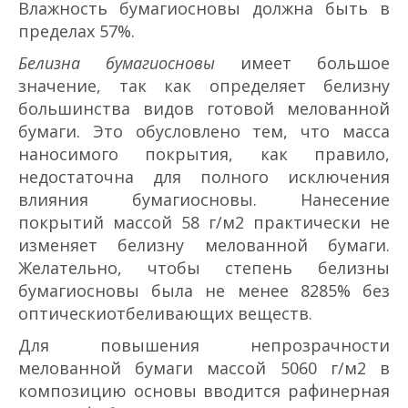
Влажность бумаги­основы должна быть в
пределах 5­7%.
Белизна бумаги­основы
имеет большое
значение, так как определяет белизну
большинства видов готовой мелованной
бумаги. Это обусловлено тем, что масса
наносимого покрытия, как правило,
недостаточна для полного исключения
влияния бумаги­основы. Нанесение
покрытий массой 5­8 г/м2 практически не
изменяет белизну мелованной бумаги.
Желательно, чтобы степень белизны
бумаги­основы была не менее 82­85% без
оптически­отбеливающих веществ.
Для повышения непрозрачности
мелованной бумаги массой 50­60 г/м2 в
композицию основы вводится рафинерная