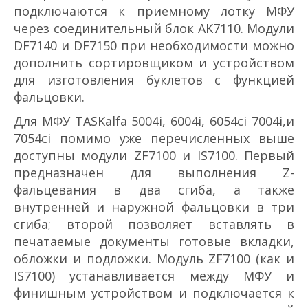
подключаются к приемному лотку МФУ
через соединительный блок AK­7110. Модули
DF­7140 и DF­7150 при необходимости можно
дополнить сортировщиком и устройством
для изготовления буклетов с функцией
фальцовки.
Для МФУ TASKalfa 5004i, 6004i, 6054ci 7004i,и
7054ci помимо уже перечисленных выше
доступны модули ZF­7100 и IS­7100. Первый
предназначен для выполнения Z­
фальцевания в два сгиба, а также
внутренней и наружной фальцовки в три
сгиба; второй позволяет вставлять в
печатаемые документы готовые вкладки,
обложки и подложки. Модуль ZF­7100 (как и
IS­7100) устанавливается между МФУ и
финишным устройством и подключается к