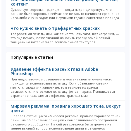
контент
Существует хорошая традиция — когда надо подчеркнуть, что
раньше было хорошо, а сейчас все не так, то начинают сравнение
чего-либо с 1914 годом или с лучшими годами советского периода
Что нужно знать о трафаретных красках
Трафаретная печать, или, как ее часто называют, шелкография, —
это вид печати, позволяющий наносить краску самой разной
толщины на материалы со всевозможной текстурой
Популярные статьи
Удаление эффекта красных глаз в Adobe
Photoshop
При недостаточном освещении в момент съемки очень часто
приходится использовать вспышку. Если объектами съемки
являются люди или животные, то в темноте их зрачки
расширяются и отражают вспышку фотоаппарата. Появившееся
отражение называется эффектом красных глаз
Мировая реклама: правила хорошего тона. Вокруг
цвета
В первой статье цикла «Мировая реклама: правила хорошего тона»
речь шла об основных принципах композиционного построения
рекламного сообщения. На сей раз хотелось бы затронуть не
менее важный вопрос: использование цвета в рекламном