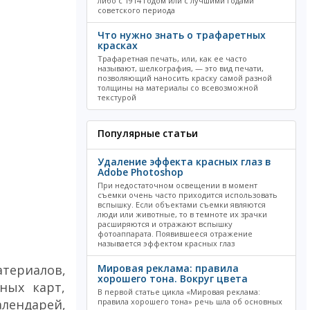
либо с 1914 годом или с лучшими годами
советского периода
Что нужно знать о трафаретных
красках
Трафаретная печать, или, как ее часто
называют, шелкография, — это вид печати,
позволяющий наносить краску самой разной
толщины на материалы со всевозможной
текстурой
Популярные статьи
Удаление эффекта красных глаз в
Adobe Photoshop
При недостаточном освещении в момент
съемки очень часто приходится использовать
вспышку. Если объектами съемки являются
люди или животные, то в темноте их зрачки
расширяются и отражают вспышку
фотоаппарата. Появившееся отражение
называется эффектом красных глаз
атериалов,
Мировая реклама: правила
хорошего тона. Вокруг цвета
ных карт,
В первой статье цикла «Мировая реклама:
алендарей,
правила хорошего тона» речь шла об основных