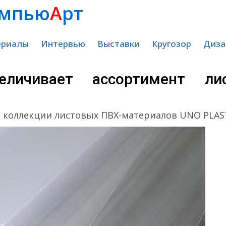
мпью
А
рт
ериалы
Интервью
Выставки
Кругозор
Диза
личивает ассортимент лис
и коллекции листовых ПВХ-материалов UNO PLAS